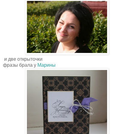
и две открыточки
фразы брала у
Марины