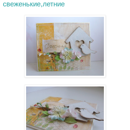
свеженькие,летние